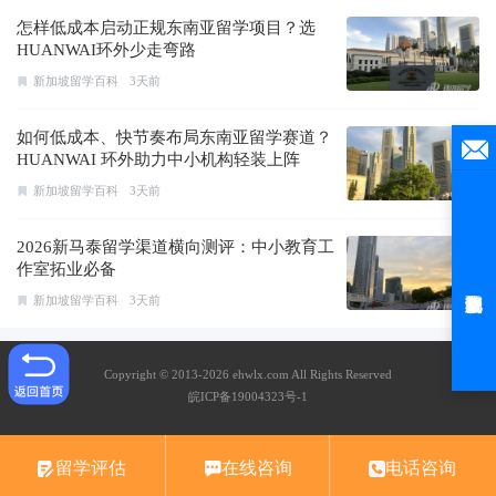
怎样低成本启动正规东南亚留学项目？选
HUANWAI环外少走弯路
新加坡留学百科
3天前
如何低成本、快节奏布局东南亚留学赛道？
HUANWAI 环外助力中小机构轻装上阵
新加坡留学百科
3天前
2026新马泰留学渠道横向测评：中小教育工
作室拓业必备
新加坡留学百科
3天前
Copyright © 2013-2026 ehwlx.com All Rights Reserved
皖ICP备19004323号-1
留学评估
在线咨询
电话咨询