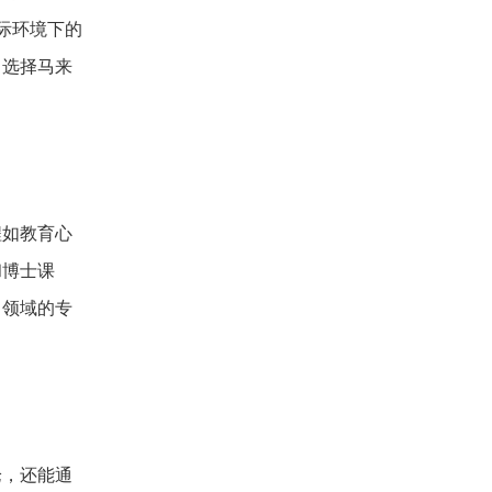
际环境下的
，选择马来
程如教育心
和博士课
自领域的专
论，还能通