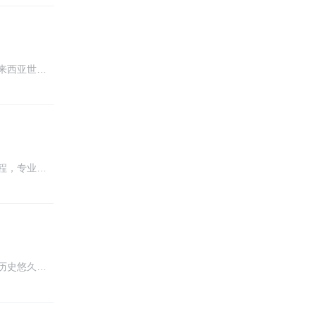
来西亚世…
程，专业…
历史悠久…