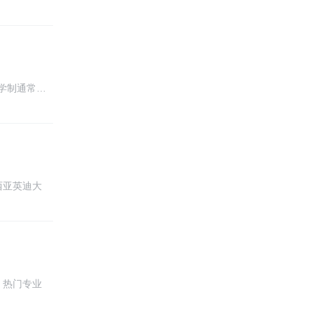
学制通常…
西亚英迪大
，热门专业