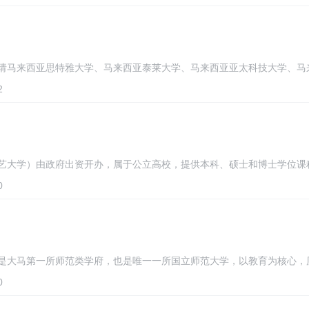
请马来西亚思特雅大学、马来西亚泰莱大学、马来西亚亚太科技大学、马
2
艺大学）由政府出资开办，属于公立高校，提供本科、硕士和博士学位课
0
是大马第一所师范类学府，也是唯一一所国立师范大学，以教育为核心，
0