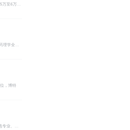
5万至6万…
药理学全…
6位，博特
选专业、…