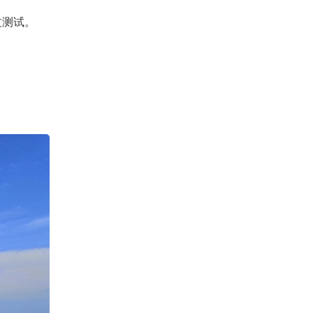
文测试。
。