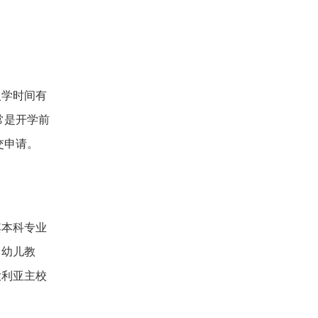
入学时间有
常是开学前
交申请。
其本科专业
（幼儿教
大利亚主校