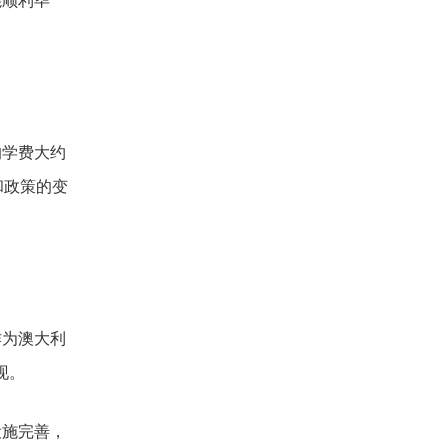
能顺利毕
的学费大约
和政策的变
作为澳大利
现。
设施完善，