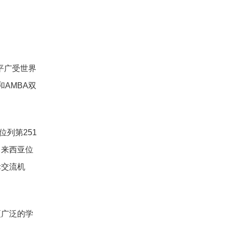
平广受世界
AMBA双
位列第251
马来西亚位
际交流机
更广泛的学