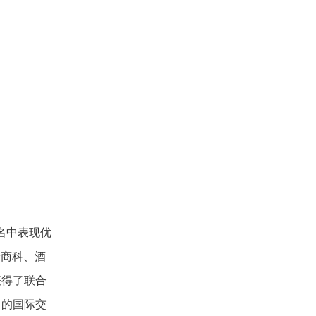
名中表现优
括商科、酒
获得了联合
富的国际交