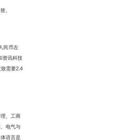
代替。
人民币左
和资讯科技
需要2.4
管理、工商
程、电气与
媒体语言是