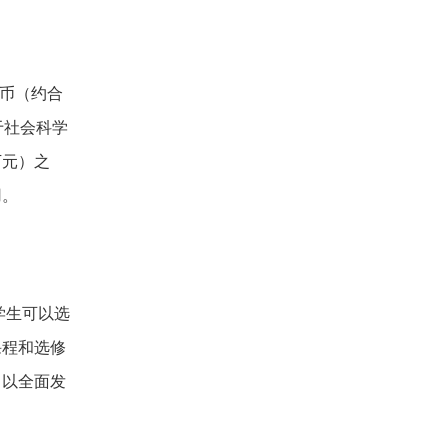
新币（约合
于社会科学
万元）之
用。
学生可以选
课程和选修
，以全面发