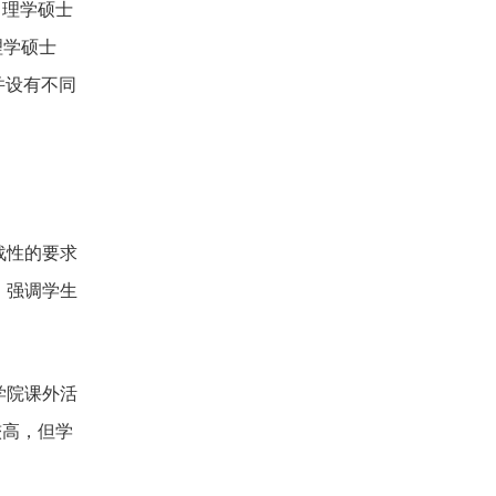
力理学硕士
理学硕士
并设有不同
战性的要求
，强调学生
。
学院课外活
较高，但学
。