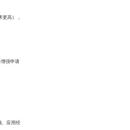
求更高），
。
会增强申请
融、应用经