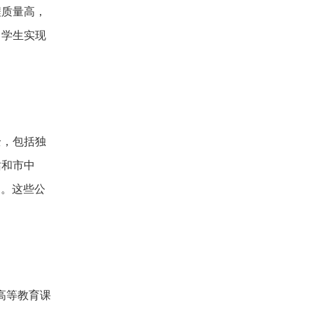
程质量高，
力学生实现
全，包括独
站和市中
间。这些公
层次高等教育课