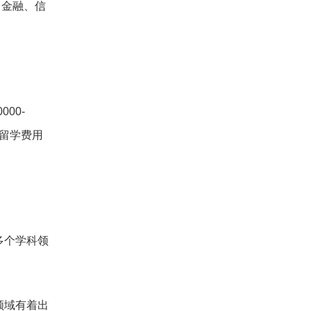
、金融、信
00-
是留学费用
多个学科领
领域有着出