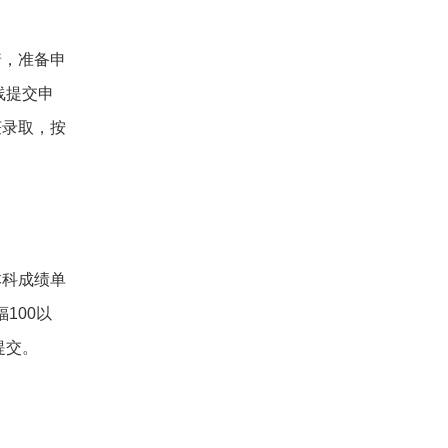
着，准备申
线提交申
获录取，按
本科成绩单
100以
提交。