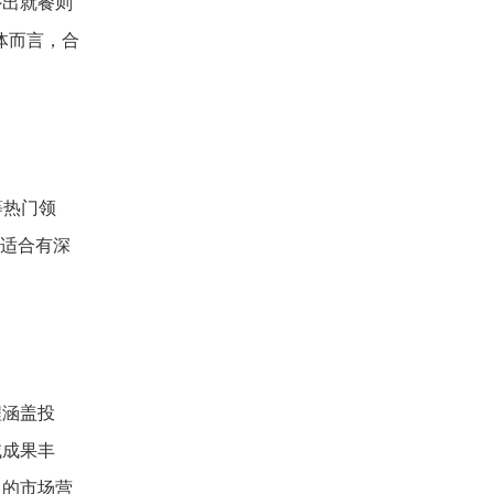
外出就餐则
体而言，合
等热门领
，适合有深
程涵盖投
域成果丰
中的市场营