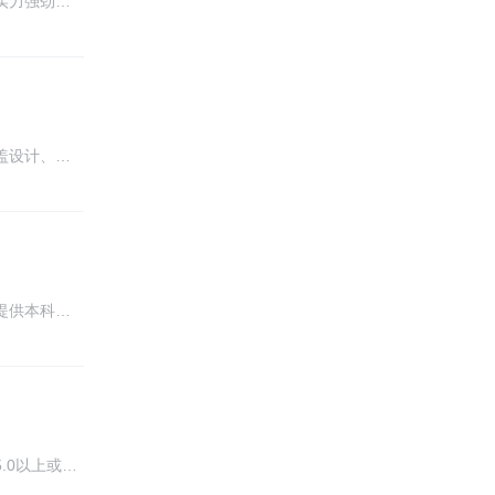
实力强劲…
盖设计、…
提供本科…
.0以上或…