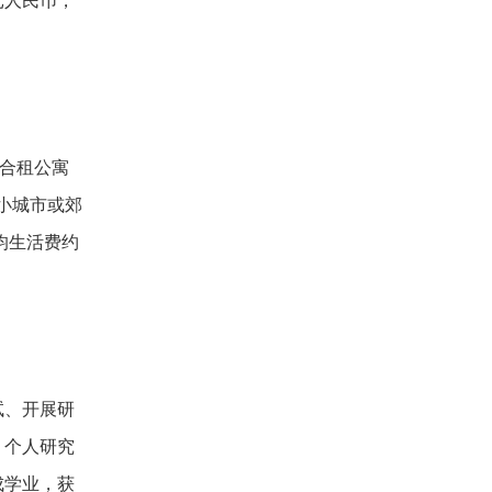
元人民币，
（合租公寓
。小城市或郊
年均生活费约
试、开展研
、个人研究
成学业，获