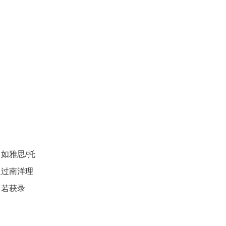
如雅思/托
通过南洋理
，若获录