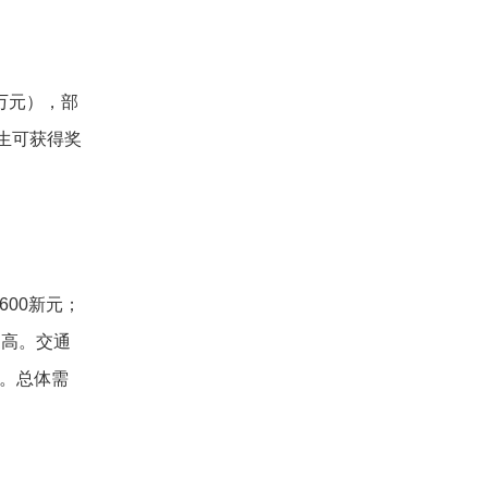
万元），部
生可获得奖
600新元；
更高。交通
元。总体需