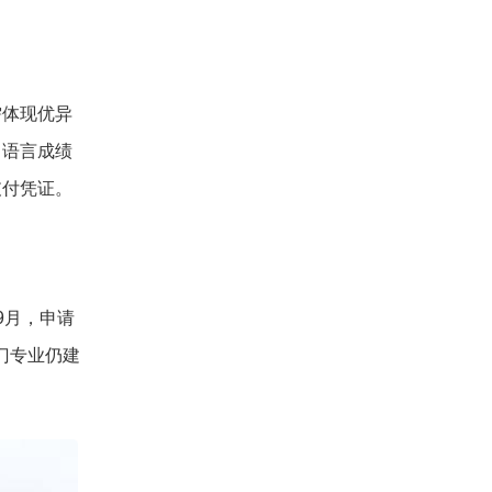
需体现优异
；语言成绩
支付凭证。
9月，申请
门专业仍建