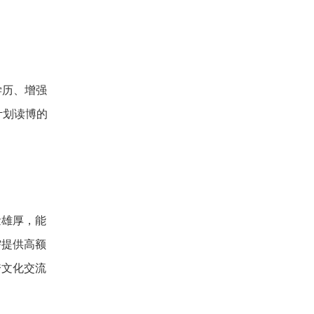
学历、增强
计划读博的
量雄厚，能
需提供高额
跨文化交流