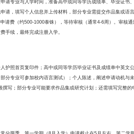
定申请专业与入学时间，准备高中或同等学历成绩单、毕业证书
线申请，填写个人信息并上传材料，部分专业需提交作品集或语
申请费（约500-1000泰铢），等待审核（通常4-6周）。审核
缴费手续，最终完成注册入学。
个人护照首页复印件；高中或同等学历毕业证书及成绩单中英文
，部分专业可参加校内语言测试）；个人陈述，阐述申请动机与
上级撰写；部分专业可能要求作品集或研究计划；还需填写完整的
常分两季，第一学期（8月入学）申请截止在5月左右，第二学期