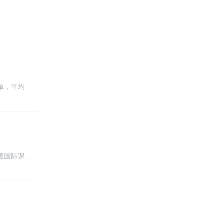
单，平均…
盖国际课…