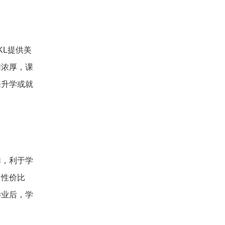
KL提供美
围浓厚，课
来升学或就
样，利于学
，性价比
毕业后，学