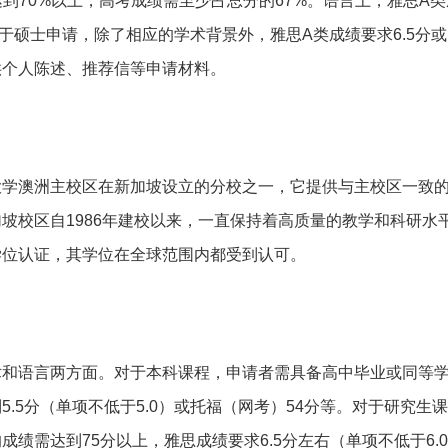
到70%以上，高考成绩需至少占总分的67%。语言上，雅思A
。对于硕士申请，除了相应的学术背景外，雅思A类成绩要求6.5分
供个人陈述、推荐信等申请材料。
大学澳洲主校区在新加坡设立的分校之一，它提供与主校区一致
坡校区自1986年建校以来，一直保持着高质量的教学和科研水
学历学位认证，其学位在全球范围内都受到认可。
术和语言两方面。对于本科课程，申请者需具备高中毕业或同等
5.5分（单项不低于5.0）或托福（网考）54分等。对于研究生
绩需达到75分以上，雅思成绩要求6.5分左右（单项不低于6.