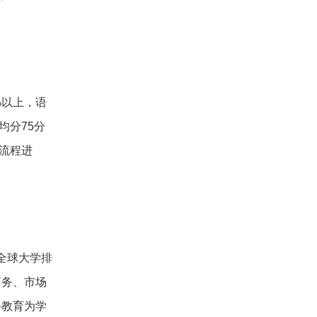
%以上，语
均分75分
请流程进
全球大学排
商务、市场
科教育为学