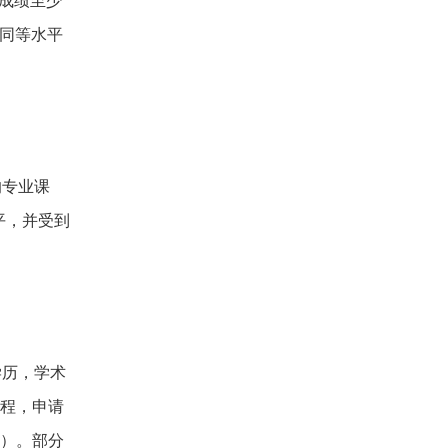
类成绩至少
或同等水平
的专业课
平，并受到
学历，学术
课程，申请
0）。部分