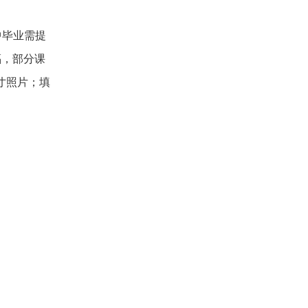
中毕业需提
福，部分课
寸照片；填