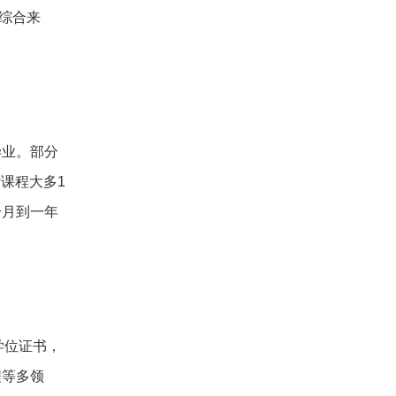
。综合来
毕业。部分
课程大多1
个月到一年
学位证书，
程等多领