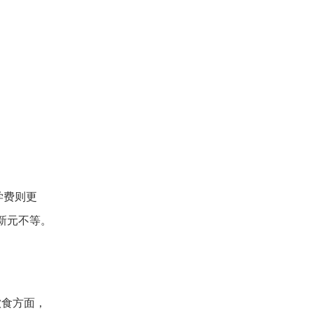
学费则更
新元不等。
饮食方面，