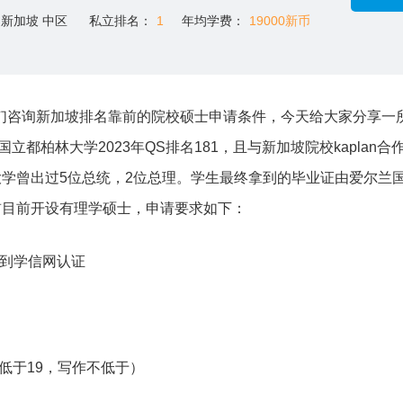
新加坡 中区
私立排名：
1
年均学费：
19000新币
们咨询新加坡排名靠前的院校硕士申请条件，今天给大家分享一
国立都柏林大学2023年QS排名181，且与新加坡院校kaplan合
学曾出过5位总统，2位总理。学生最终拿到的毕业证由爱尔兰
前目前开设有理学硕士，申请要求如下：
受到学信网认证
项不低于19，写作不低于）