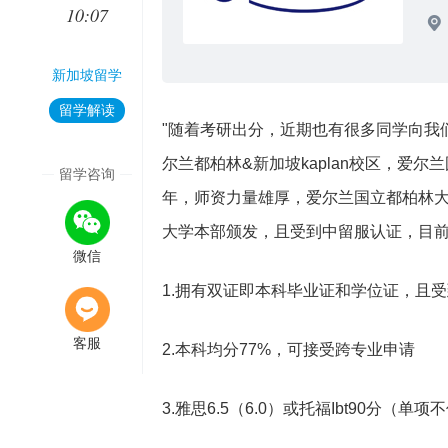
10:07
新加坡留学
留学解读
"随着考研出分，近期也有很多同学向我
尔兰都柏林&新加坡kaplan校区，爱尔兰
留学咨询
年，师资力量雄厚，爱尔兰国立都柏林大
大学本部颁发，且受到中留服认证，目
微信
1.拥有双证即本科毕业证和学位证，且
客服
2.本科均分77%，可接受跨专业申请
3.雅思6.5（6.0）或托福Ibt90分（单