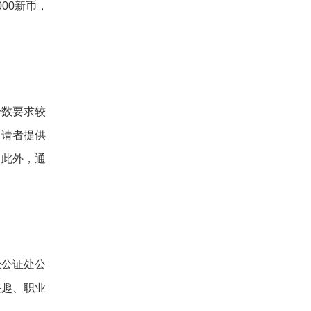
00新币，
分数要求较
申请者提供
。此外，通
经公证处公
兴趣、职业