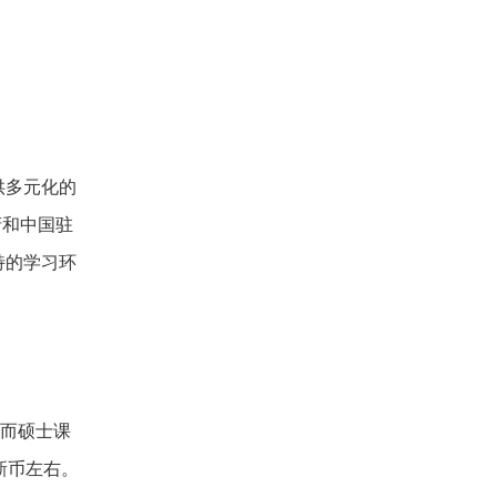
供多元化的
府和中国驻
特的学习环
，而硕士课
新币左右。