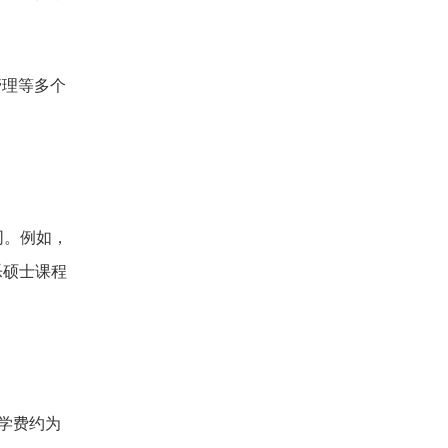
管理等多个
同。例如，
音乐硕士课程
学费约为