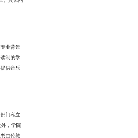
长。具体的
蹈专业背景
兼读制的学
还提供音乐
管部门私立
此外，学院
证书由伦敦