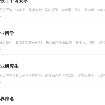
硕士申请要求
要求严格。学术上，需具备相关学科背景，如金融、经济、数学等，本科
2
业留学
名领先，其商学院获AACSB、EQUIS等国际认证，教学实力强劲。课
2
业研究生
项目声誉卓越，位列全球前列。课程融合理论与实践，涵盖投资学、风险
2
界排名