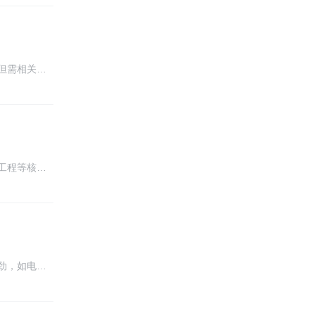
但需相关…
工程等核…
劲，如电…