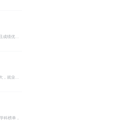
且成绩优…
大，就业…
S学科榜单，