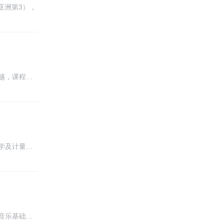
亚洲第3），
越，课程…
学及计量…
音乐基础…