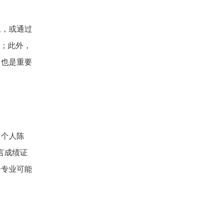
上，或通过
明；此外，
力也是重要
；个人陈
言成绩证
分专业可能