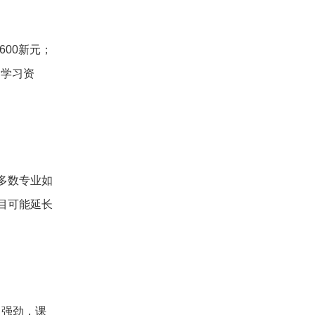
600新元；
、学习资
多数专业如
目可能延长
力强劲，课