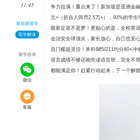
11:45
争力拉满！重点来了！新加坡是亚洲金融
元+（折合人民币2.5万+），93%的
新加坡留学
留新定居不是梦！更贴心的是，全程英
留学解读
会治安全球顶尖，家长放心，自己也安心
且门槛超灵活！本科985/211均分80
留学咨询
语言成绩不够还能先读语言班，完全不
都能满足你！赶紧行动起来，下一个解
微信
客服