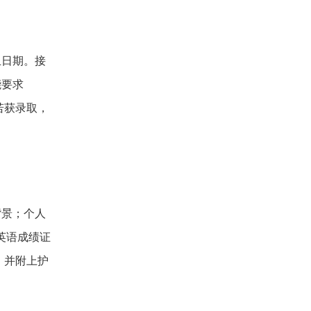
止日期。接
能要求
若获录取，
背景；个人
英语成绩证
，并附上护