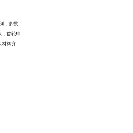
例，多数
取，首轮申
保材料齐