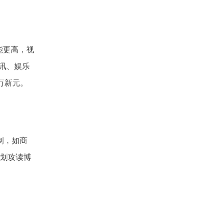
能更高，视
通讯、娱乐
3万新元。
制，如商
计划攻读博