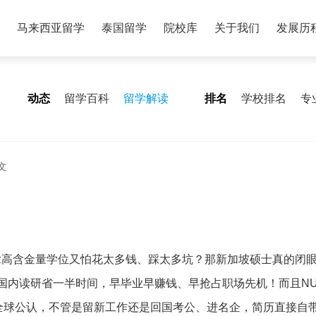
马来西亚留学
泰国留学
院校库
关于我们
发展历
动态
留学百科
留学解读
排名
学校排名
专
文
拿高含金量学位又怕花太多钱、踩太多坑？那新加坡硕士真的闭
国内读研省一半时间，早毕业早赚钱、早抢占职场先机！而且NU
位全球公认，不管是留新工作还是回国考公、进名企，简历直接自